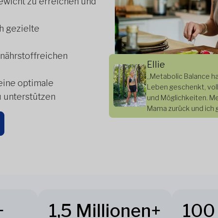
ewicht zu erreichen und
h gezielte
 nährstoffreichen
Ellie
„Metabolic Balance hat
eine optimale
Leben geschenkt, vol
u unterstützen
und Möglichkeiten. Me
Mama zurück und ich 
+
1,5 Millionen+
100