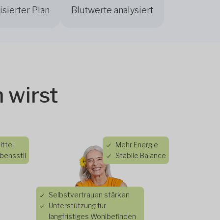
isierter Plan
Blutwerte analysiert
 wirst
ttel
Mehr Energie
bensstil
Stabile Balance
Selbstvertrauen stärken
Unterstützung für
langfristiges Wohlbefinden