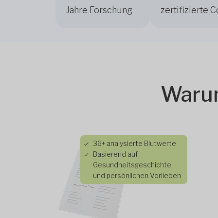
Jahre Forschung
zertifizierte 
Warum
36+ analysierte Blutwerte
Basierend auf
Gesundheitsgeschichte
und persönlichen Vorlieben