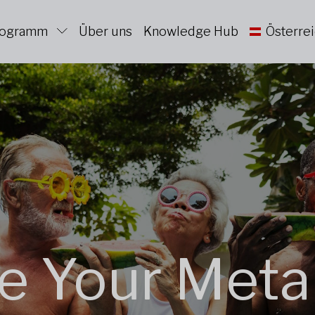
Programm
Über uns
Knowledge Hub
Österre
e Your Meta