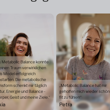
 Metabolic Balance konnte
einen Traum verwirklichen
ls Model erfolgreich
starten. Die metabolische
sform schenkt mir täglich
„Metabolic Balance hat mir
tur, Energie und Balance -
geholfen mich wieder schön
örper, Geist und meine Ziele.“
fit zu fühlen“
kia
Petra