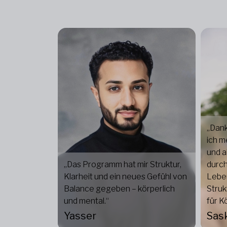
„Dank
ich m
und a
„Das Programm hat mir Struktur,
durch
Klarheit und ein neues Gefühl von
Leben
Balance gegeben – körperlich
Struk
und mental.“
für K
Yasser
Sas