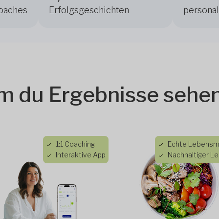
Coaches
Erfolgsgeschichten
personal
 du Ergebnisse sehen
1:1 Coaching
Echte Lebensmi
Interaktive App
Nachhaltiger Le