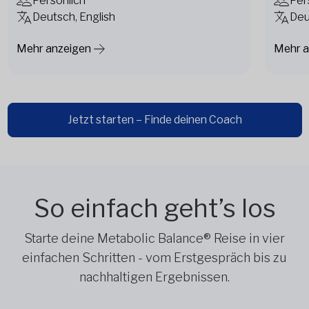
Persönlich
Per
Deutsch, English
Deu
Mehr anzeigen
Mehr a
Jetzt starten – Finde deinen Coach
So einfach geht’s los
Starte deine Metabolic Balance® Reise in vier
einfachen Schritten - vom Erstgespräch bis zu
nachhaltigen Ergebnissen.