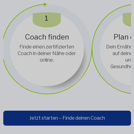
1
Coach finden
Plan e
Finde einen zertifizierten
Dein Ernähru
Coach in deiner Nähe oder
auf deine
online.
und
Gesundhei
Jetzt starten – Finde deinen Coach