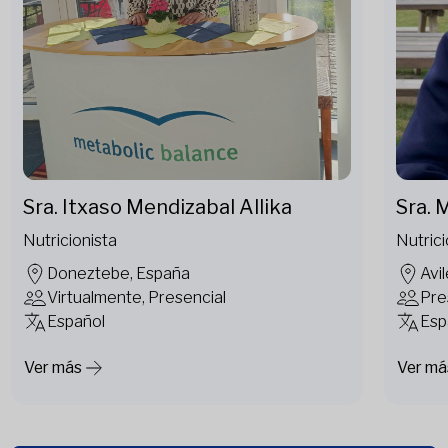
Sra. Itxaso Mendizabal Allika
Sra. 
Nutricionista
Nutrici
Doneztebe, España
Avi
Virtualmente, Presencial
Pre
Español
Esp
Ver más
Ver má