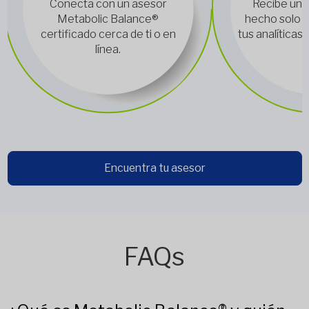
Conecta con un asesor
Recibe un p
Metabolic Balance®
hecho solo pa
certificado cerca de ti o en
tus analíticas 
línea.
Encuentra tu asesor
FAQs