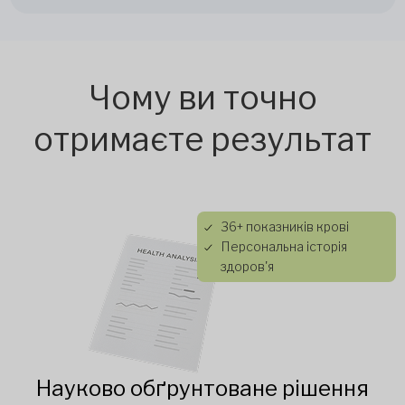
Чому ви точно
отримаєте результат
36+ показників крові
Персональна історія
здоров'я
Науково обґрунтоване рішення