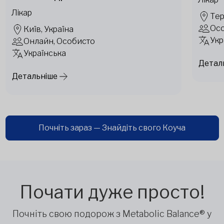
Лікар
Тер
Ос
Київ, Україна
Укр
Онлайн, Особисто
Українська
Детал
Детальніше
Почніть зараз — Знайдіть свого Коуча
Почати дуже просто!
Почніть свою подорож з Metabolic Balance® у