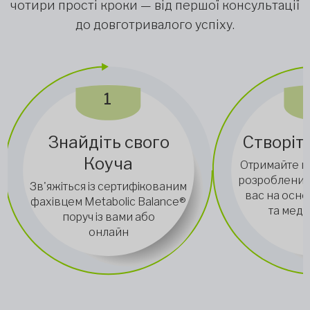
чотири прості кроки — від першої консультації
до довготривалого успіху.
1
Знайдіть свого
Створіть
Коуча
Отримайте п
розроблений
Зв'яжіться із сертифікованим
вас на основ
фахівцем Metabolic Balance®
та медич
поруч із вами або
онлайн