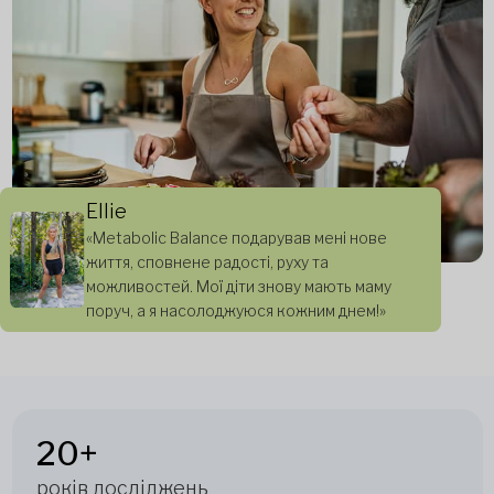
Ellie
«Metabolic Balance подарував мені нове
життя, сповнене радості, руху та
можливостей. Мої діти знову мають маму
поруч, а я насолоджуюся кожним днем!»
20+
років досліджень