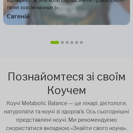
від перекусів. Але коли тіло насичене правильно —
тягне зовсім на інше ;)»
Євгеній
Познайомтеся зі своїм
Коучем
Коучі Metabolic Balance — це лікарі, дієтологи,
натуропати та коучі зі здоров’я. Ось сьогоднішні
представлені коучі. Ми рекомендуємо
скористатися вкладкою «Знайти свого коуча»,