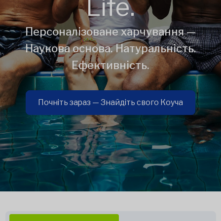
Life.
Персоналізоване харчування —
Наукова основа. Натуральність.
Ефективність.
Почніть зараз — Знайдіть свого Коуча