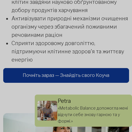
клітин завдяки науково обґрунтованому
добору продуктів харчування
Активізувати природні механізми очищення
організму через збагачений поживними
речовинами раціон
Сприяти здоровому довголіттю,
підтримуючи клітинне здоров'я та життєву
енергію
Почніть зараз — Знайдіть свого Коуча
Petra
«Metabolic Balance допомогла мені
відчути себе знову гарною та у
формі.»