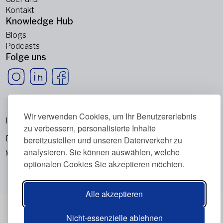
Kontakt
Knowledge Hub
Blogs
Podcasts
Folge uns
Wir verwenden Cookies, um Ihr Benutzererlebnis
Impressum
zu verbessern, personalisierte Inhalte
Datenschutzrichtlinie
bereitzustellen und unseren Datenverkehr zu
analysieren. Sie können auswählen, welche
Metabolic Balance Global AG © 2026. Alle Rechte vorbehalten.
optionalen Cookies Sie akzeptieren möchten.
Alle akzeptieren
Nicht-essenzielle ablehnen