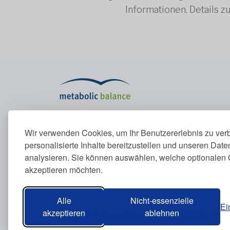
Informationen. Details 
Das Metabolic-Programm
Unte
Wir verwenden Cookies, um Ihr Benutzererlebnis zu ver
personalisierte Inhalte bereitzustellen und unseren Dat
Das Metabolic-Programm
Über u
Stoffwechsel erklärt
Konta
analysieren. Sie können auswählen, welche optionalen 
Ernährungsprinzipien
akzeptieren möchten.
Blutwerte
Alle
Nicht-essenzielle
Ei
akzeptieren
ablehnen
Metabolic Balance Global AG © 2026. Alle Rechte 