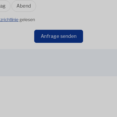
tag
Abend
richtlinie
gelesen
Anfrage senden