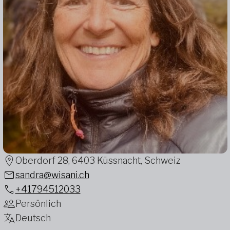
Oberdorf 28, 6403 Küssnacht, Schweiz
sandra@wisani.ch
+41794512033
Persönlich
Deutsch