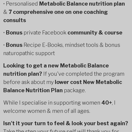
• Personalised
Metabolic Balance nutrition plan
&
7 comprehensive one on one coaching
consults
•
Bonus
private Facebook
community & course
•
Bonus
Recipe E-Books, mindset tools & bonus
naturopathic support
Looking to get a new Metabolic Balance
nutrition plan?
If you've completed the program
before ask about my
lower cost New Metabolic
Balance Nutrition Plan
package.
While I specialise in supporting women
40+
, I
welcome women & men of all ages.
Isn't it your turn to feel & look your best again?
Take the step your future self will thank you for.