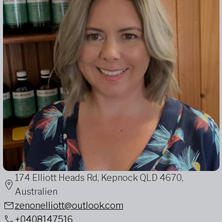
174 Elliott Heads Rd, Kepnock QLD 4670,
Australien
zenonelliott@outlook.com
+0408147516