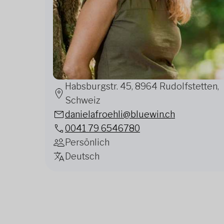
Habsburgstr. 45, 8964 Rudolfstetten,
Schweiz
danielafroehli@bluewin.ch
0041 79 6546780
Persönlich
Deutsch