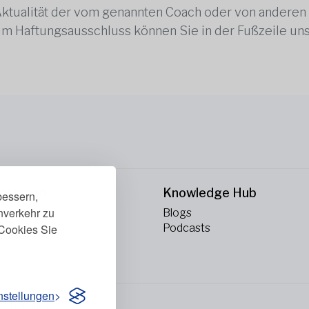
 Aktualität der vom genannten Coach oder von anderen
zum Haftungsausschluss können Sie in der Fußzeile un
rnehmen
Knowledge Hub
bessern,
enverkehr zu
ns
Blogs
Cookies Sie
kt
Podcasts
nstellungen
vorbehalten.