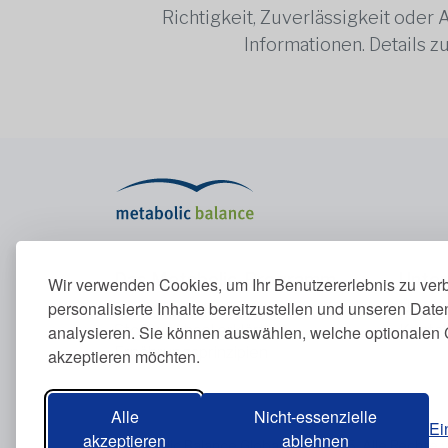
Richtigkeit, Zuverlässigkeit oder
Informationen. Details 
Das Metabolic-Programm
Unte
Wir verwenden Cookies, um Ihr Benutzererlebnis zu ver
personalisierte Inhalte bereitzustellen und unseren Dat
Das Metabolic-Programm
Über u
analysieren. Sie können auswählen, welche optionalen 
Stoffwechsel erklärt
Konta
Ernährungsprinzipien
akzeptieren möchten.
Blutwerte
Alle
Nicht-essenzielle
Ei
akzeptieren
ablehnen
Metabolic Balance Global AG © 2026. Alle Rechte 