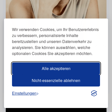
Wir verwenden Cookies, um Ihr Benutzererlebnis
zu verbessern, personalisierte Inhalte
bereitzustellen und unseren Datenverkehr zu
Praxis für Naturheilkunde Anna Abrahams
analysieren. Sie können auswählen, welche
optionalen Cookies Sie akzeptieren möchten.
Heilpraktiker
Wegberg, Deutschland
Alle akzeptieren
Virtuell, Persönlich
Deutsch
Nicht-essenzielle ablehnen
Mehr anzeigen
Einstellungen