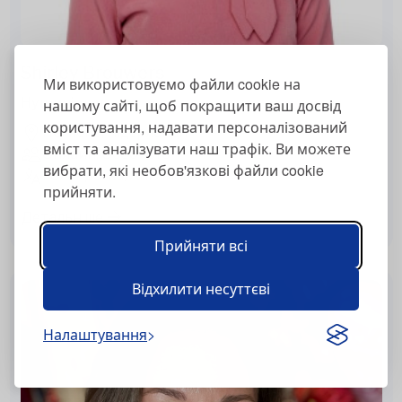
Shirley Brouwers
Ми використовуємо файли cookie на
Нутриціолог
нашому сайті, щоб покращити ваш досвід
користування, надавати персоналізований
Helmond, Нідерланди
вміст та аналізувати наш трафік. Ви можете
Онлайн, Особисто
вибрати, які необов'язкові файли cookie
Голандська, Англійська
прийняти.
Детальніше
Прийняти всі
Відхилити несуттєві
Налаштування