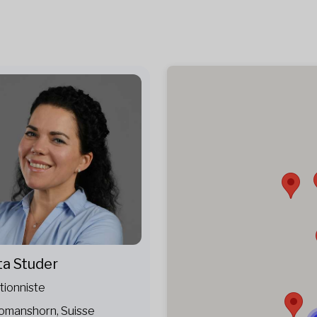
ta Studer
tionniste
omanshorn, Suisse