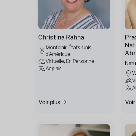
Christina Rahhal
Prax
Nat
Montclair, États-Unis
Ab
d'Amérique
Virtuelle, En Personne
Natu
Anglais
W
V
A
Voir plus
Voir