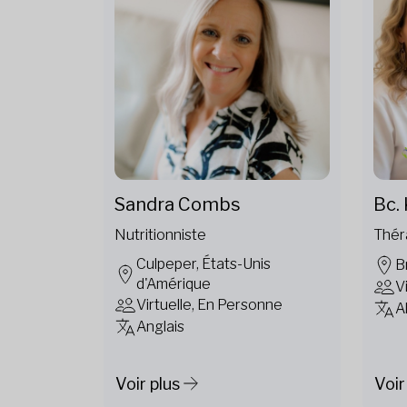
Sandra Combs
Bc. 
Nutritionniste
Thér
Culpeper, États-Unis
B
d'Amérique
V
Virtuelle, En Personne
A
Anglais
Voir plus
Voir