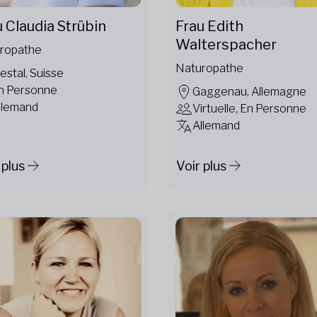
u Claudia Strübin
Frau Edith
Walterspacher
ropathe
Naturopathe
iestal, Suisse
n Personne
Gaggenau, Allemagne
llemand
Virtuelle, En Personne
Allemand
 plus
Voir plus