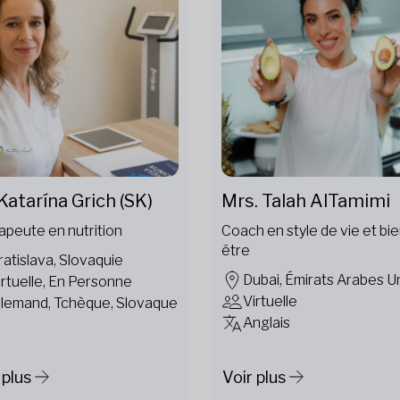
Katarína Grich (SK)
Mrs. Talah AlTamimi
apeute en nutrition
Coach en style de vie et bie
être
ratislava, Slovaquie
Dubai, Émirats Arabes U
irtuelle, En Personne
Virtuelle
llemand, Tchèque, Slovaque
Anglais
 plus
Voir plus