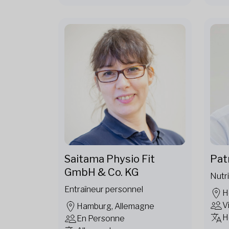
Saitama Physio Fit
Patr
GmbH & Co. KG
Nutri
Entraîneur personnel
H
V
Hamburg, Allemagne
H
En Personne