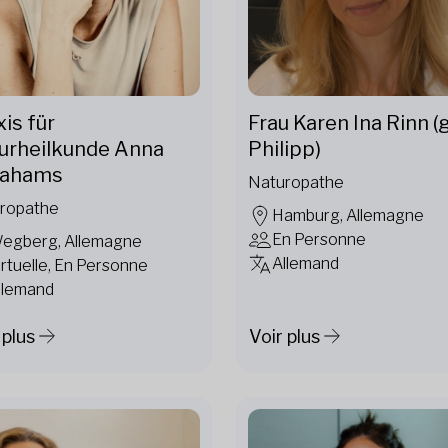
is für
Frau Karen Ina Rinn (
urheilkunde Anna
Philipp)
rahams
Naturopathe
ropathe
Hamburg, Allemagne
En Personne
egberg, Allemagne
Allemand
irtuelle, En Personne
llemand
 plus
Voir plus