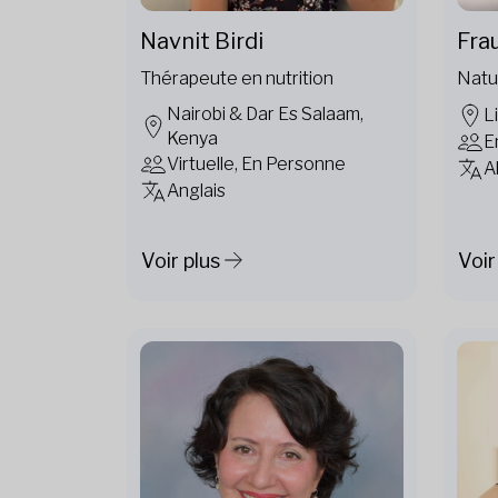
Fra
Navnit Birdi
Natu
Thérapeute en nutrition
Nairobi & Dar Es Salaam,
L
Kenya
E
Virtuelle, En Personne
A
Anglais
Voir plus
Voir