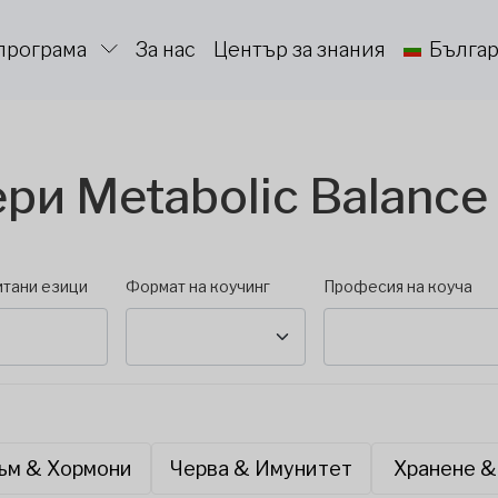
програма
За нас
Център за знания
Бълга
ри Metabolic Balance
тани езици
Формат на коучинг
Професия на коуча
ъм & Хормони
Черва & Имунитет
Хранене &