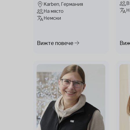
В
Karben, Германия
Н
На място
Немски
Вижте повече
Виж