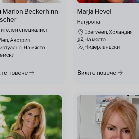
u Marion Beckerhinn-
Marja Hevel
scher
Натуропат
ителен специалист
Ederveen, Холандия
На място
ien, Австрия
Нидерландски
иртуално, На място
емски
те повече
Вижте повече