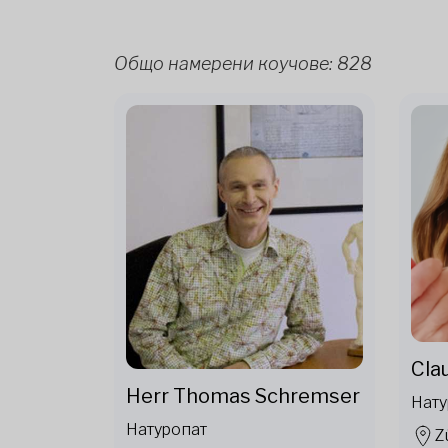
Общо намерени коучове:
828
Cla
Herr Thomas Schremser
Нату
Натуропат
Z