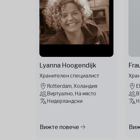
Lyanna Hoogendijk
Frau
Хранителен специалист
Хран
Rotterdam, Холандия
E
Виртуално, На място
В
Нидерландски
Н
Вижте повече
Виж