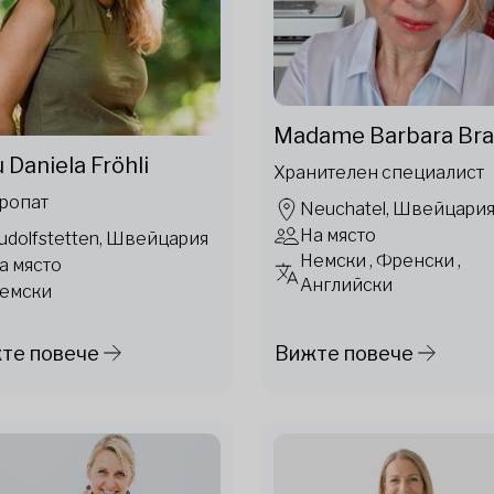
Madame Barbara Br
 Daniela Fröhli
Хранителен специалист
ропат
Neuchatel, Швейцари
На място
udolfstetten, Швейцария
Немски , Френски ,
а място
Английски
емски
те повече
Вижте повече