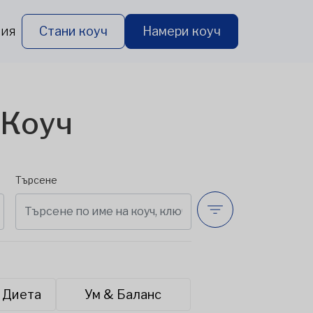
рия
Стани коуч
Намери коуч
 Коуч
Търсене
 Диета
Ум & Баланс