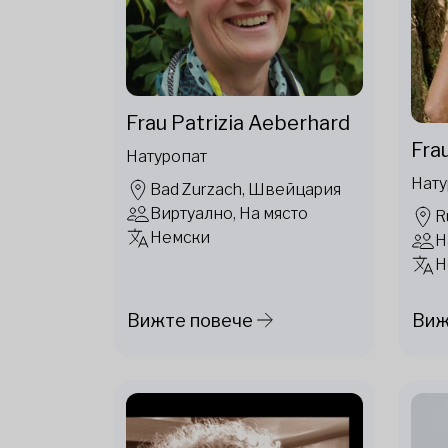
Frau Patrizia Aeberhard
Frau
Натуропат
Нату
Bad Zurzach, Швейцария
Виртуално, На място
R
Немски
Н
Н
Вижте повече
Виж