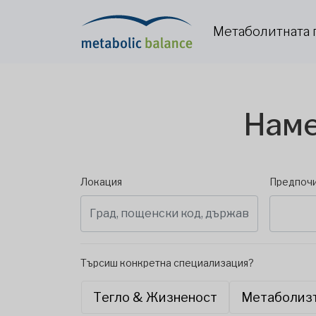
Метаболитната 
Наме
Локация
Предпочи
Търсиш конкретна специализация?
Тегло & Жизненост
Метаболиз