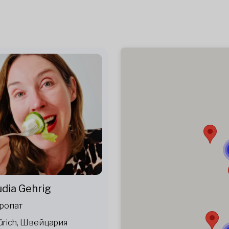
udia Gehrig
ропат
ürich, Швейцария