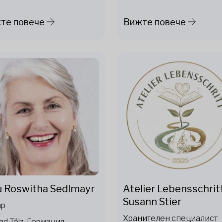
те повече
Вижте повече
u Roswitha Sedlmayr
Atelier Lebensschrit
Susann Stier
ар
Хранителен специалист
ad Tölz, Германия