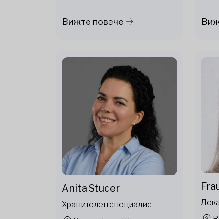
Вижте повече
Виж
Fra
Anita Studer
Лек
Хранителен специалист
B