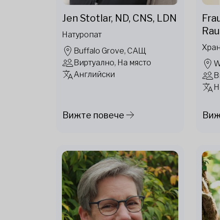
Jen Stotlar, ND, CNS, LDN
Fra
Rau
Натуропат
Хран
Buffalo Grove, САЩ
Виртуално, На място
W
Английски
В
Н
Вижте повече
Виж