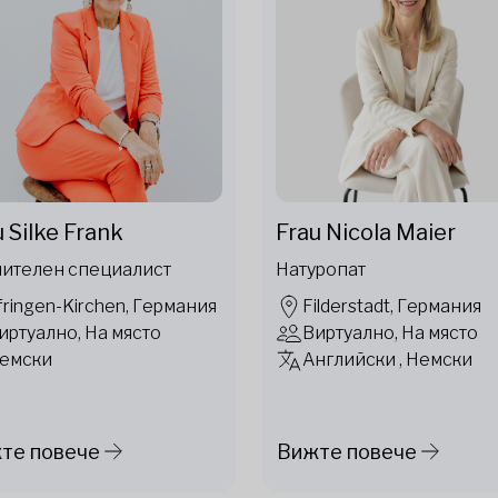
 Silke Frank
Frau Nicola Maier
ителен специалист
Натуропат
fringen-Kirchen, Германия
Filderstadt, Германия
иртуално, На място
Виртуално, На място
емски
Английски , Немски
те повече
Вижте повече