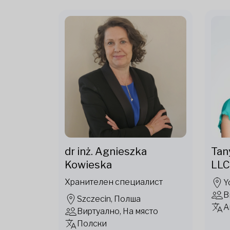
dr inż. Agnieszka
Tan
Kowieska
LLC
Хранителен специалист
Y
В
Szczecin, Полша
А
Виртуално, На място
Полски