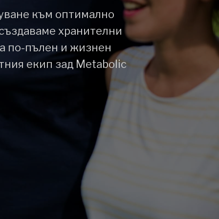
туване към оптимално
 създаваме хранителни
за по-пълен и жизнен
тния екип зад Metabolic