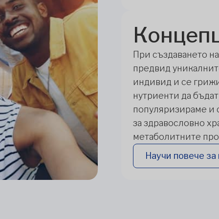
Концеп
При създаването н
предвид уникалнит
индивид и се гриж
нутриенти да бъдат
популяризираме и 
за здравословно хр
метаболитните проц
Научи повече за