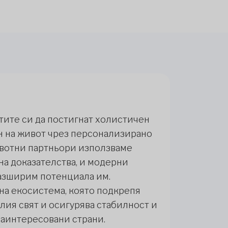
тите си да постигнат холистичен
н на живот чрез персонализирано
ивотни партньори използваме
на доказателства, и модерни
разширим потенциала им.
на екосистема, която подкрепя
лия свят и осигурява стабилност и
заинтересовани страни.