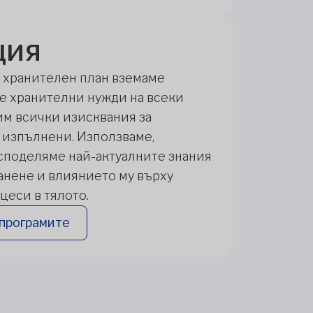
ция
а хранителен план вземаме
е хранителни нужди на всеки
им всички изисквания за
 изпълнени. Използваме,
споделяме най-актуалните знания
анене и влиянието му върху
еси в тялото.
 програмите