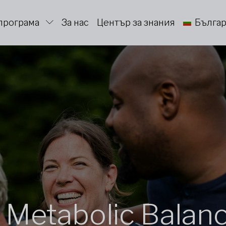
програма
За нас
Център за знания
Бълга
 Metabolic Balan