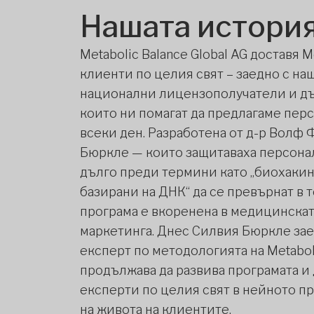
Нашата истори
Metabolic Balance Global AG доставя M
клиенти по целия свят – заедно с на
национални лицензополучатели и д
които ни помагат да предлагаме пер
всеки ден. Разработена от д-р Волф
Бюркле — които защитаваха персона
дълго преди термини като „биохакинг
базирани на ДНК“ да се превърнат в
програма е вкоренена в медицинската
маркетинга. Днес Силвия Бюркле зае
експерт по методологията на Metaboli
продължава да развива програмата и
експерти по целия свят в нейното пр
на живота на клиентите.