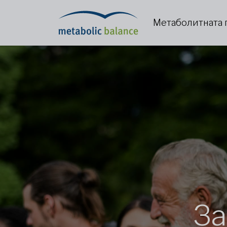
Метаболитната 
За