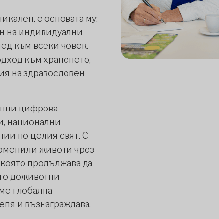
никален, е основата му:
ан на индивидуални
ед към всеки човек.
одход към храненето,
ия на здравословен
данни цифрова
и, национални
ии по целия свят. С
роменили животи чрез
, която продължава да
ато доживотни
ме глобална
епя и възнаграждава.