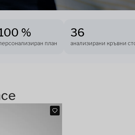
100 %
36
персонализиран план
анализирани кръвни ст
nce