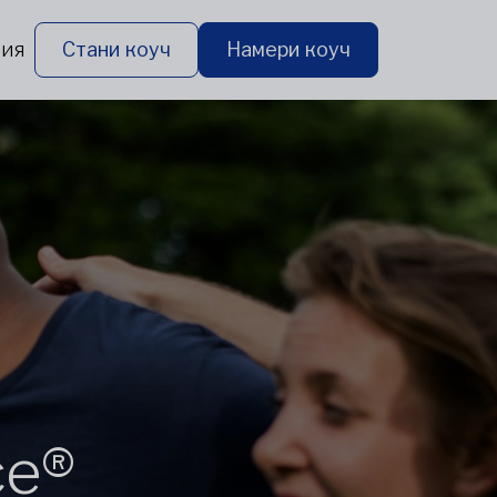
рия
Стани коуч
Намери коуч
ce®