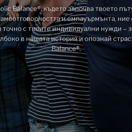
olic Balance®, където започва твоето пъ
самоотговорността и емпауърмънта, ние
 точно с твоите индивидуални нужди – 
лбоко в нашата история и опознай страс
Balance®.