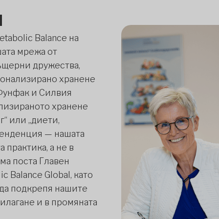
я
etabolic Balance на
шата мрежа от
ъщерни дружества,
сонализирано хранене
 Фунфак и Силвия
лизираното хранене
“ или „диети,
 тенденция — нашата
 практика, а не в
ма поста Главен
c Balance Global, като
 да подкрепя нашите
илагане и в промяната