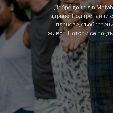
Добре дошъл в Metab
здраве. Подкрепяйки 
планове, съобразени
живот. Потопи се по-дъ