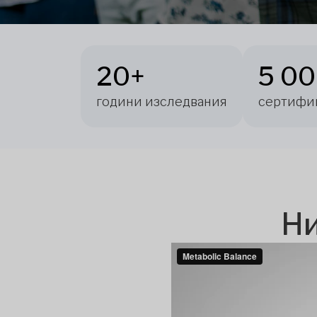
20+
5 0
години изследвания
сертифи
Ни