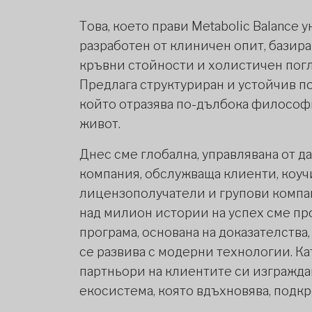
Това, което прави Metabolic Balance у
разработен от клиничен опит, базир
кръвни стойности и холистичен погл
Предлага структуриран и устойчив п
който отразява по-дълбока философ
живот.
Днес сме глобална, управлявана от 
компания, обслужваща клиенти, коуч
лицензополучатели и групови компан
над милион истории на успех сме п
програма, основана на доказателства
се развива с модерни технологии. К
партньори на клиентите си изгражда
екосистема, която вдъхновява, подкр