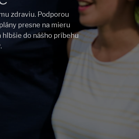
nemu zdraviu. Podporou
plány presne na mieru
a hlbšie do nášho príbehu
.