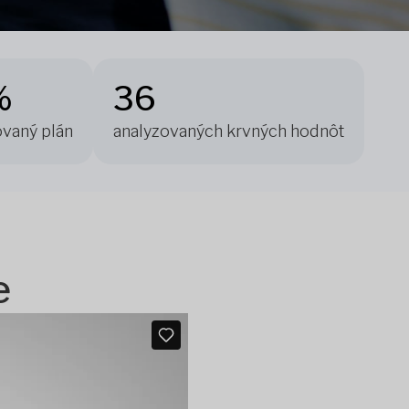
%
36
ovaný plán
analyzovaných krvných hodnôt
e