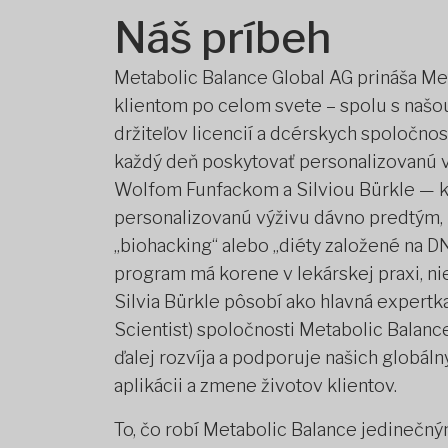
Náš príbeh
Metabolic Balance Global AG prináša Me
klientom po celom svete – spolu s našo
držiteľov licencií a dcérskych spoločno
každý deň poskytovať personalizovanú vý
Wolfom Funfackom a Silviou Bürkle — k
personalizovanú výživu dávno predtým,
„biohacking“ alebo „diéty založené na D
program má korene v lekárskej praxi, ni
Silvia Bürkle pôsobí ako hlavná expertk
Scientist) spoločnosti Metabolic Balanc
ďalej rozvíja a podporuje našich globál
aplikácii a zmene životov klientov.
To, čo robí Metabolic Balance jedinečným