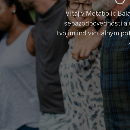
Vitaj v Metabolic Bal
sebazodpovednosti a 
tvojim individuálnym pot