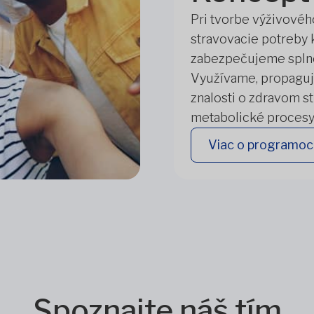
Pri tvorbe výživové
stravovacie potreby 
zabezpečujeme splnen
Využívame, propaguj
znalosti o zdravom st
metabolické procesy 
Viac o programoc
Spoznajte náš tím