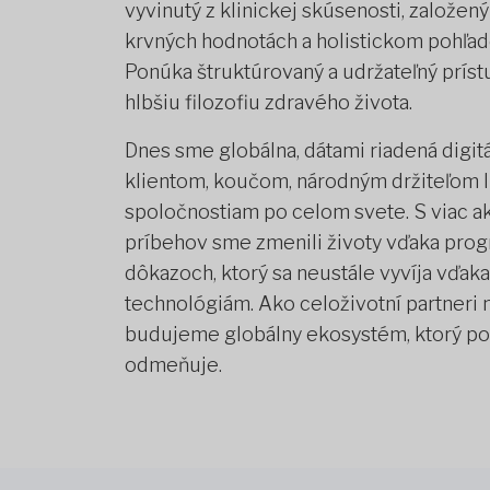
vyvinutý z klinickej skúsenosti, založen
krvných hodnotách a holistickom pohľad
Ponúka štruktúrovaný a udržateľný prístu
hlbšiu filozofiu zdravého života.
Dnes sme globálna, dátami riadená digitál
klientom, koučom, národným držiteľom l
spoločnostiam po celom svete. S viac 
príbehov sme zmenili životy vďaka pro
dôkazoch, ktorý sa neustále vyvíja vďak
technológiám. Ako celoživotní partneri 
budujeme globálny ekosystém, ktorý pos
odmeňuje.