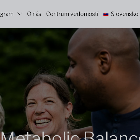
ogram
O nás
Centrum vedomostí
Slovensko
Metabolic Balanc