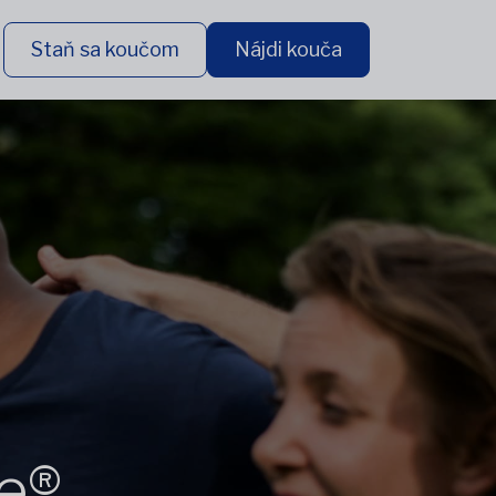
Staň sa koučom
Nájdi kouča
e®