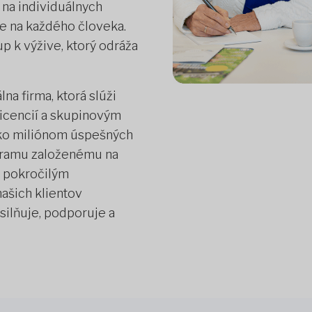
ý na individuálnych
e na každého človeka.
p k výžive, ktorý odráža
na firma, ktorá slúži
icencií a skupinovým
ako miliónom úspešných
gramu založenému na
a pokročilým
našich klientov
ilňuje, podporuje a