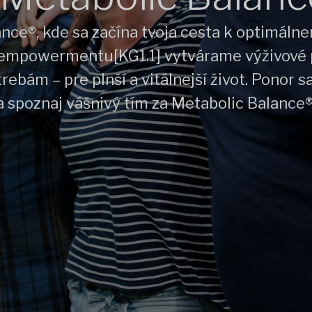
ance®, kde sa začína tvoja cesta k optimál
empowermentu[KG1.1] vytvárame výživové 
rebám – pre plnší a vitálnejší život. Ponor s
a spoznaj vášnivý tím za Metabolic Balance®