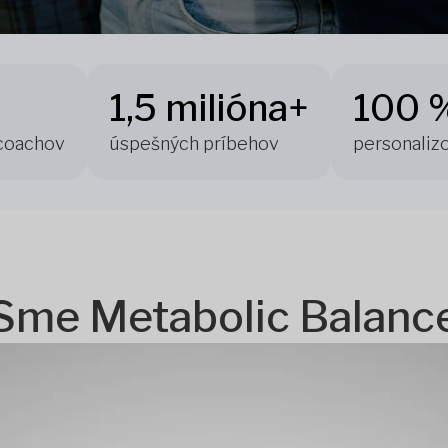
1,5 milióna+
100 
 coachov
úspešných príbehov
personaliz
Sme Metabolic Balanc