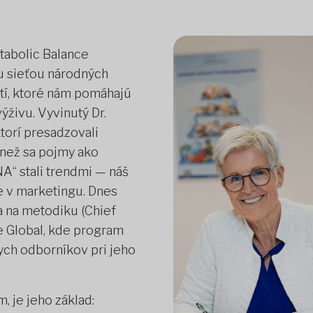
tabolic Balance
u sieťou národných
stí, ktoré nám pomáhajú
živu. Vyvinutý Dr.
torí presadzovali
 než sa pojmy ako
NA“ stali trendmi — náš
e v marketingu. Dnes
a na metodiku (Chief
e Global, kde program
nych odborníkov pri jeho
, je jeho základ: