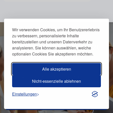
Wir verwenden Cookies, um Ihr Benutzererlebnis
zu verbessern, personalisierte Inhalte
bereitzustellen und unseren Datenverkehr zu
Bereit, deine Reise zu
analysieren. Sie können auswählen, welche
optionalen Cookies Sie akzeptieren möchten.
starten?
Alle akzeptieren
Mach den ersten Schritt zu einem gesünderen,
ausgewogeneren Leben – mit einem Plan, der
Nicht-essenzielle ablehnen
genau für dich gemacht ist.
Einstellungen
Jetzt starten – Finde deinen Coach