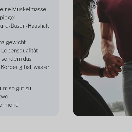
 deine Muskelmasse
spiegel
Säure-Basen-Haushalt
imalgewicht
 Lebensqualität
, sondern das
Körper gibst, was er
 um so gut zu
zwei
Hormone.