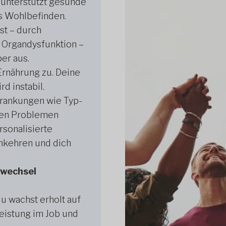
 unterstützt gesunde
s Wohlbefinden.
st – durch
 Organdysfunktion –
er aus.
Ernährung zu. Deine
rd instabil.
krankungen wie Typ-
hen Problemen
rsonalisierte
mkehren und dich
fwechsel
u wachst erholt auf
Leistung im Job und