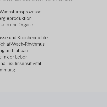
d Wachstumsprozesse
ergieproduktion
skeln und Organe
asse und Knochendichte
 Schlaf-Wach-Rhythmus
ung und -abbau
 in der Leber
d Insulinsensitivität
timmung