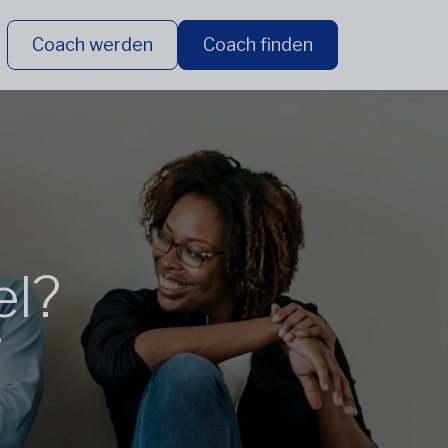
Coach werden
Coach finden
el?
?