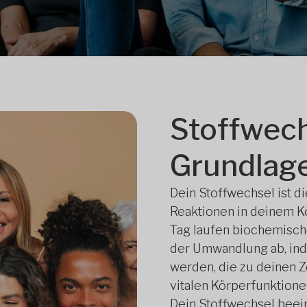
Stoffwech
Grundlage
Dein Stoffwechsel ist d
Reaktionen in deinem K
Tag laufen biochemisc
der Umwandlung ab, ind
werden, die zu deinen Z
vitalen Körperfunktione
Dein Stoffwechsel beein