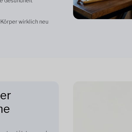
he Gesundheit
 Körper wirklich neu
der
ne