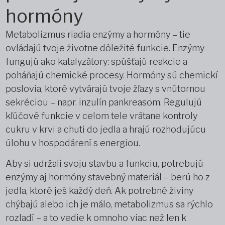
hormóny
Metabolizmus riadia enzýmy a hormóny – tie
ovládajú tvoje životne dôležité funkcie. Enzýmy
fungujú ako katalyzátory: spúšťajú reakcie a
poháňajú chemické procesy. Hormóny sú chemickí
poslovia, ktoré vytvárajú tvoje žľazy s vnútornou
sekréciou – napr. inzulín pankreasom. Regulujú
kľúčové funkcie v celom tele vrátane kontroly
cukru v krvi a chuti do jedla a hrajú rozhodujúcu
úlohu v hospodárení s energiou.
Aby si udržali svoju stavbu a funkciu, potrebujú
enzýmy aj hormóny stavebný materiál – berú ho z
jedla, ktoré ješ každý deň. Ak potrebné živiny
chýbajú alebo ich je málo, metabolizmus sa rýchlo
rozladí – a to vedie k omnoho viac než len k