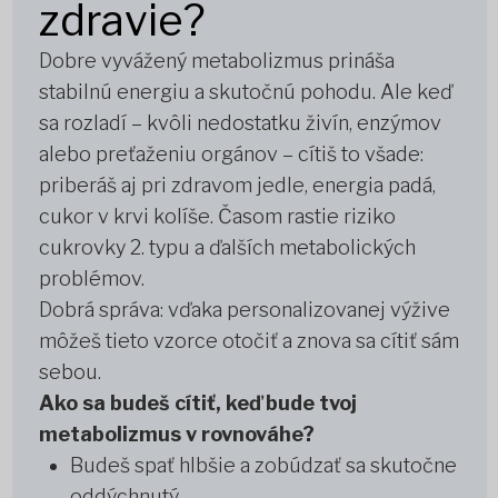
zdravie?
Dobre vyvážený metabolizmus prináša
stabilnú energiu a skutočnú pohodu. Ale keď
sa rozladí – kvôli nedostatku živín, enzýmov
alebo preťaženiu orgánov – cítiš to všade:
priberáš aj pri zdravom jedle, energia padá,
cukor v krvi kolíše. Časom rastie riziko
cukrovky 2. typu a ďalších metabolických
problémov.
Dobrá správa: vďaka personalizovanej výžive
môžeš tieto vzorce otočiť a znova sa cítiť sám
sebou.
Ako sa budeš cítiť, keď bude tvoj
metabolizmus v rovnováhe?
Budeš spať hlbšie a zobúdzať sa skutočne
oddýchnutý