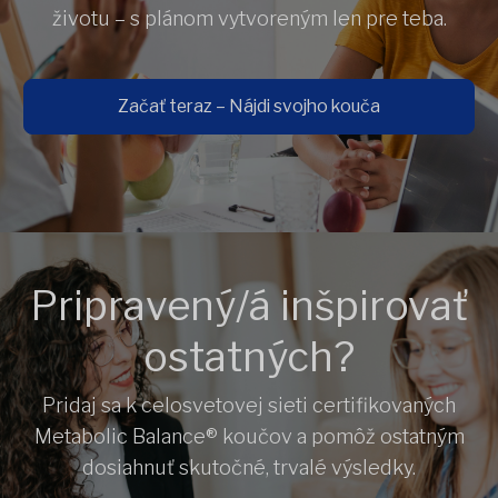
životu – s plánom vytvoreným len pre teba.
Začať teraz – Nájdi svojho kouča
Pripravený/á inšpirovať
ostatných?
Pridaj sa k celosvetovej sieti certifikovaných
Metabolic Balance® koučov a pomôž ostatným
dosiahnuť skutočné, trvalé výsledky.