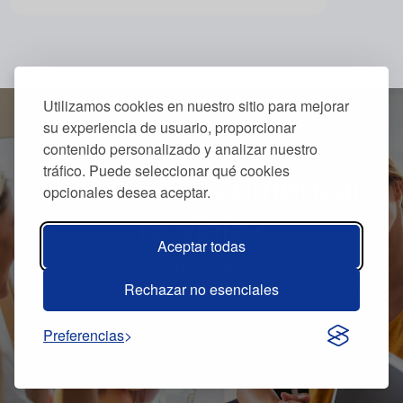
Utilizamos cookies en nuestro sitio para mejorar
su experiencia de usuario, proporcionar
contenido personalizado y analizar nuestro
tráfico. Puede seleccionar qué cookies
¿Listo para comenzar
opcionales desea aceptar.
tu viaje?
Aceptar todas
Da el primer paso hacia una vida más sana y
Rechazar no esenciales
equilibrada – con un plan hecho solo para ti.
Preferencias
Encuentra tu asesor