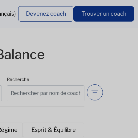
ançais)
Devenez coach
Trouver un coach
Balance
Recherche
 Régime
Esprit & Équilibre