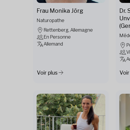
Frau Monika Jörg
Dr.
Unv
Naturopathe
(Ge
Rettenberg, Allemagne
Méd
En Personne
Allemand
P
V
A
Voir plus
Voir