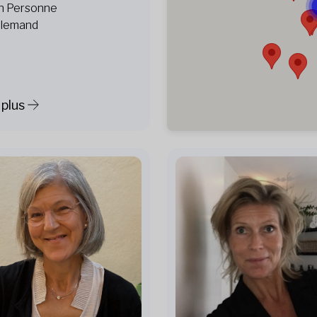
n Personne
llemand
 plus