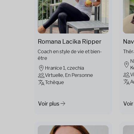
Romana Lacika Ripper
Navn
Coach en style de vie et bien-
Thér
être
N
K
Hranice 1, czechia
V
Virtuelle, En Personne
A
Tchèque
Voir plus
Voir