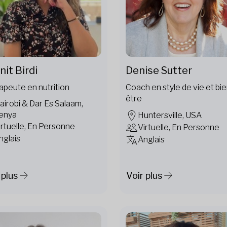
it Birdi
Denise Sutter
apeute en nutrition
Coach en style de vie et bie
être
airobi & Dar Es Salaam,
enya
Huntersville, USA
irtuelle, En Personne
Virtuelle, En Personne
nglais
Anglais
 plus
Voir plus