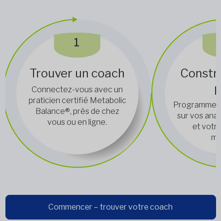
1
Trouver un coach
Constru
p
Connectez-vous avec un
praticien certifié Metabolic
Programme nu
Balance®, près de chez
sur vos ana
vous ou en ligne.
et votre
mé
Commencer – trouver votre coach