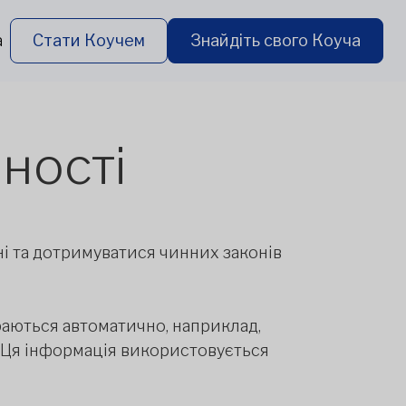
а
Стати Коучем
Знайдіть свого Коуча
ності
ні та дотримуватися чинних законів
ираються автоматично, наприклад,
. Ця інформація використовується