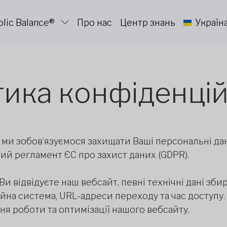
lic Balance®
Про нас
Центр знань
Україн
тика конфіденцій
AG ми зобов’язуємося захищати Ваші персональні да
ий регламент ЄС про захист даних (GDPR).
и відвідуєте наш вебсайт, певні технічні дані зб
ційна система, URL-адреси переходу та час доступу
я роботи та оптимізації нашого вебсайту.