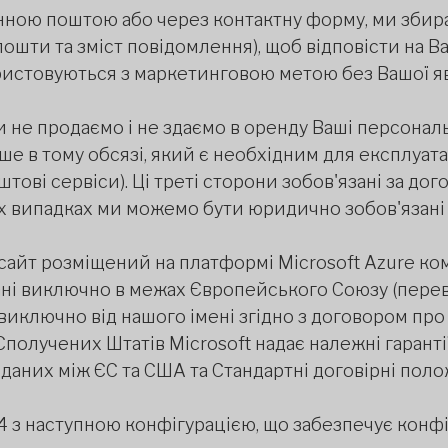
ною поштою або через контактну форму, ми збирає
 пошти та зміст повідомлення), щоб відповісти на В
ристовуються з маркетинговою метою без Вашої яв
 не продаємо і не здаємо в оренду Ваші персональ
е в тому обсязі, який є необхідним для експлуата
оштові сервіси). Ці треті сторони зобов'язані за д
их випадках ми можемо бути юридично зобов'язані
айт розміщений на платформі Microsoft Azure комп
ані виключно в межах Європейського Союзу (перева
виключно від нашого імені згідно з договором про 
Сполучених Штатів Microsoft надає належні гаранті
даних між ЄС та США та Стандартні договірні поло
4 з наступною конфігурацією, що забезпечує конфі