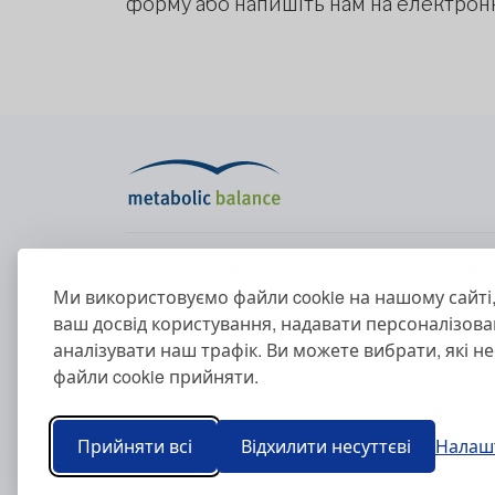
форму або напишіть нам на електронн
Програма Metabolic Balance®
Комп
Ми використовуємо файли cookie на нашому сайт
Програма Metabolic Balance®
Про н
ваш досвід користування, надавати персоналізова
Ваш метаболізм
Напиш
аналізувати наш трафік. Ви можете вибрати, які не
Наші принципи харчування
файли cookie прийняти.
Показники крові
Прийняти всі
Відхилити несуттєві
Налаш
Metabolic Balance Global AG © 2026. Усі права з