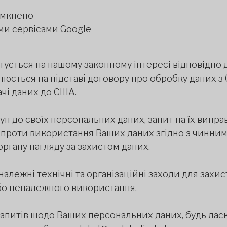
вимкнено
ими сервісами Google
ується на нашому законному інтересі відповідно до с
нюється на підставі договору про обробку даних з 
ачі даних до США.
уп до своїх персональних даних, запит на їх вип
 проти використання Ваших даних згідно з чинним
органу нагляду за захистом даних.
лежні технічні та організаційні заходи для захис
або неналежного використання.
апитів щодо Ваших персональних даних, будь ласка