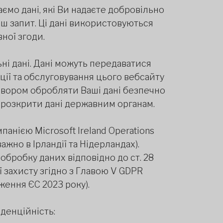
мо дані, які Ви надаєте добровільно
аш запит. Ці дані використовуються
ної згоди.
ні дані. Дані можуть передаватися
ції та обслуговування цього вебсайту
оговором обробляти Ваші дані безпечно
 розкрити дані державним органам.
анією Microsoft Ireland Operations
жно в Ірландії та Нідерландах).
обробку даних відповідно до ст. 28
ї захисту згідно з Главою V GDPR
ження ЄС 2023 року).
денційність: