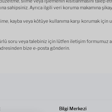
 düzeltme, silme veya işlemenin kısıtlanmasını talep et
kına sahipsiniz. Ayrıca ilgili veri koruma makamına şika
işime, kayba veya kötüye kullanıma karşı korumak için 
 türlü soru veya talebiniz için lütfen iletişim formumuz 
dresinden bize e-posta gönderin.
t
Bilgi Merkezi