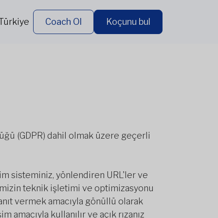
Türkiye
Coach Ol
Koçunu bul
züğü (GDPR) dahil olmak üzere geçerli
etim sisteminiz, yönlendiren URL'ler ve
temizin teknik işletimi ve optimizasyonu
 yanıt vermek amacıyla gönüllü olarak
şim amacıyla kullanılır ve açık rızanız