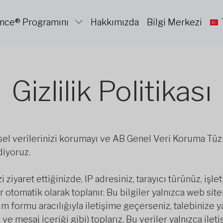
ance® Programını
Hakkımızda
Bilgi Merkezi
Gizlilik Politikası
isel verilerinizi korumayı ve AB Genel Veri Koruma Tü
diyoruz.
ziyaret ettiğinizde, IP adresiniz, tarayıcı türünüz, işl
ler otomatik olarak toplanır. Bu bilgiler yalnızca web si
tişim formu aracılığıyla iletişime geçerseniz, talebinize
 ve mesaj içeriği gibi) toplarız. Bu veriler yalnızca ileti