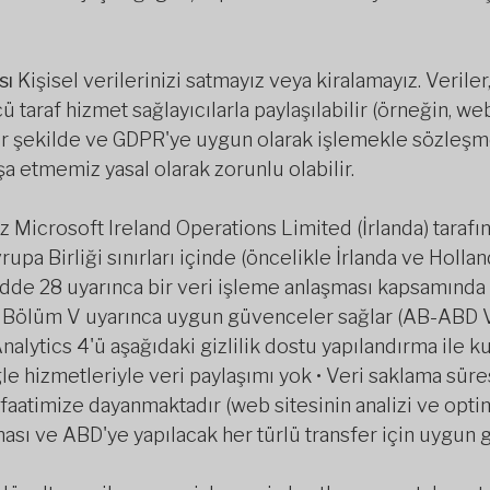
sı
Kişisel verilerinizi satmayız veya kiralamayız. Veriler
taraf hizmet sağlayıcılarla paylaşılabilir (örneğin, web
 bir şekilde ve GDPR'ye uygun olarak işlemekle sözleşm
şa etmemiz yasal olarak zorunlu olabilir.
 Microsoft Ireland Operations Limited (İrlanda) taraf
upa Birliği sınırları içinde (öncelikle İrlanda ve Holla
dde 28 uyarınca bir veri işleme anlaşması kapsamında i
R Bölüm V uyarınca uygun güvenceler sağlar (AB-ABD V
ytics 4'ü aşağıdaki gizlilik dostu yapılandırma ile kul
le hizmetleriyle veri paylaşımı yok • Veri saklama süres
atimize dayanmaktadır (web sitesinin analizi ve optim
ması ve ABD'ye yapılacak her türlü transfer için uygun 