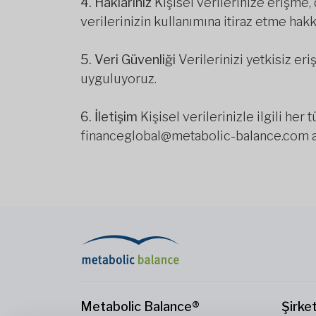
4. Haklarınız
Kişisel verilerinize erişme,
verilerinizin kullanımına itiraz etme hak
5. Veri Güvenliği
Verilerinizi yetkisiz er
uyguluyoruz.
6. İletişim
Kişisel verilerinizle ilgili her
financeglobal@metabolic-balance.com a
Metabolic Balance®
Şirke