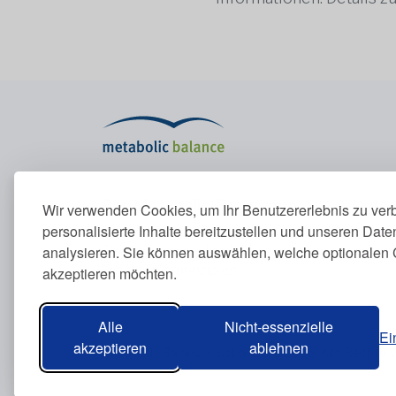
Das Metabolic-Programm
Unte
Wir verwenden Cookies, um Ihr Benutzererlebnis zu ver
personalisierte Inhalte bereitzustellen und unseren Dat
Das Metabolic-Programm
Über u
Stoffwechsel erklärt
Konta
analysieren. Sie können auswählen, welche optionalen 
Ernährungsprinzipien
akzeptieren möchten.
Blutwerte
Alle
Nicht-essenzielle
Ei
akzeptieren
ablehnen
Metabolic Balance Global AG © 2026. Alle Rechte 