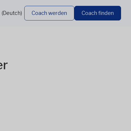
 (Deutch)
Coach werden
Coach finden
er