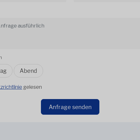
n
tag
Abend
richtlinie
gelesen
Anfrage senden