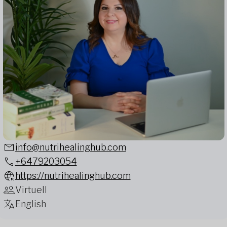
info@nutrihealinghub.com
+6479203054
https://nutrihealinghub.com
Virtuell
English