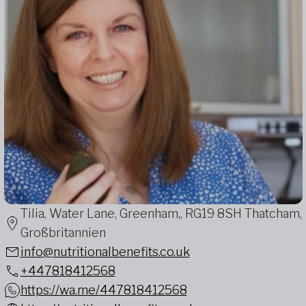
Tilia, Water Lane, Greenham,, RG19 8SH Thatcham,
Großbritannien
info@nutritionalbenefits.co.uk
+447818412568
https://wa.me/447818412568