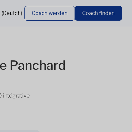
 (Deutch)
Coach werden
Coach finden
e Panchard
é intégrative