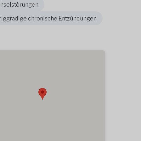
chselstörungen
riggradige chronische Entzündungen