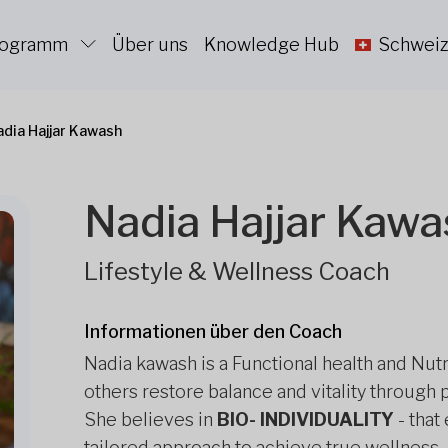
Programm
Über uns
Knowledge Hub
Schweiz
adia Hajjar Kawash
Nadia Hajjar Kawa
Lifestyle & Wellness Coach
Informationen über den Coach
Nadia kawash is a Functional health and Nut
others restore balance and vitality through
She believes in
BIO- INDIVIDUALITY
- that
tailored approach to achieve true wellness.