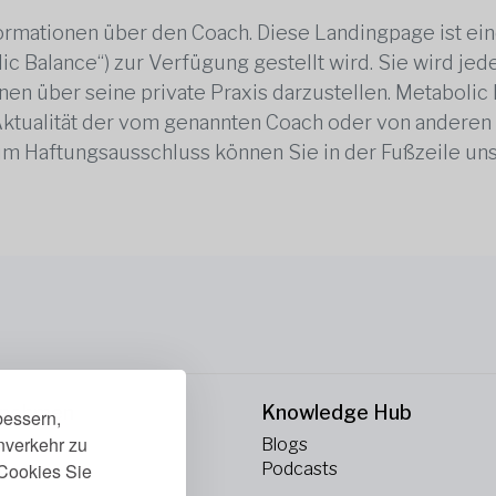
rmationen über den Coach. Diese Landingpage ist ei
ic Balance“) zur Verfügung gestellt wird. Sie wird j
en über seine private Praxis darzustellen. Metabolic B
 Aktualität der vom genannten Coach oder von anderen
zum Haftungsausschluss können Sie in der Fußzeile un
rnehmen
Knowledge Hub
bessern,
enverkehr zu
ns
Blogs
kt
Podcasts
Cookies Sie