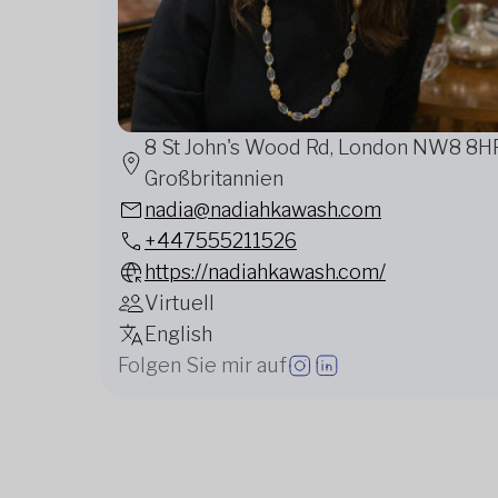
8 St John's Wood Rd, London NW8 8H
Großbritannien
nadia@nadiahkawash.com
+447555211526
https://nadiahkawash.com/
Virtuell
English
Folgen Sie mir auf