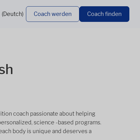
 (Deutch)
Coach werden
Coach finden
sh
rition coach passionate about helping
 personalized, science -based programs.
 each body is unique and deserves a