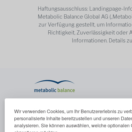
Haftungsausschluss: Landingpage-Info
Metabolic Balance Global AG („Metabol
zur Verfügung gestellt, um Information
Richtigkeit, Zuverlässigkeit oder
Informationen. Details 
Das Metabolic-Programm
Unte
Wir verwenden Cookies, um Ihr Benutzererlebnis zu ver
personalisierte Inhalte bereitzustellen und unseren Dat
Das Metabolic-Programm
Über u
Stoffwechsel erklärt
Konta
analysieren. Sie können auswählen, welche optionalen 
Ernährungsprinzipien