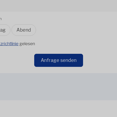
n
tag
Abend
richtlinie
gelesen
Anfrage senden