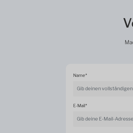
V
Mac
Name*
E-Mail*