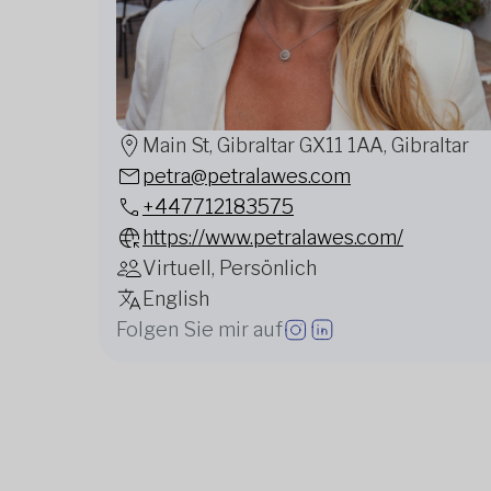
Main St, Gibraltar GX11 1AA, Gibraltar
petra@petralawes.com
+447712183575
https://www.petralawes.com/
Virtuell, Persönlich
English
Folgen Sie mir auf