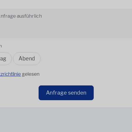
n
tag
Abend
richtlinie
gelesen
Anfrage senden