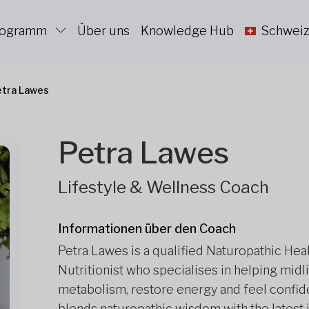
Programm
Über uns
Knowledge Hub
Schweiz
etra Lawes
Petra Lawes
Lifestyle & Wellness Coach
Informationen über den Coach
Petra Lawes is a qualified Naturopathic Hea
Nutritionist who specialises in helping mi
metabolism, restore energy and feel confide
blends naturopathic wisdom with the latest i