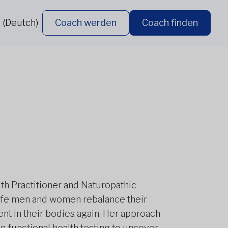
 (Deutch)
Coach werden
Coach finden
lth Practitioner and Naturopathic
dlife men and women rebalance their
nt in their bodies again. Her approach
n functional health testing to uncover