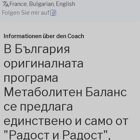
France, Bulgarian, English
Folgen Sie mir auf
Informationen über den Coach
В България
оригиналната
програма
Метаболитен Баланс
се предлага
единствено и само от
"Радост и Радост",