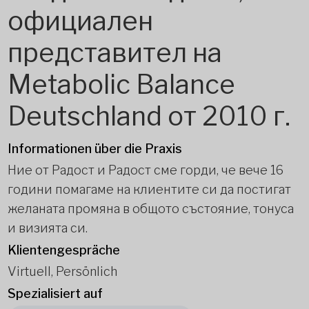
официален
представител на
Metabolic Balance
Deutschland от 2010 г.
Informationen über die Praxis
Ние от Радост и Радост сме горди, че вече 16
години помагаме на клиентите си да постигат
желаната промяна в общото състояние, тонуса
и визията си.
Klientengespräche
Virtuell, Persönlich
Spezialisiert auf