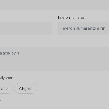
Telefon numarası
istiyorum
onra
Akşam
m.