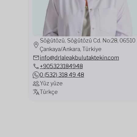
Söğütözü, Söğütözü Cd. No:28, 06510
Çankaya/Ankara, Türkiye
info@drlaleakbulutaktekin.com
+905323184948
0 (532) 318 49 48
Yüz yüze
Türkçe