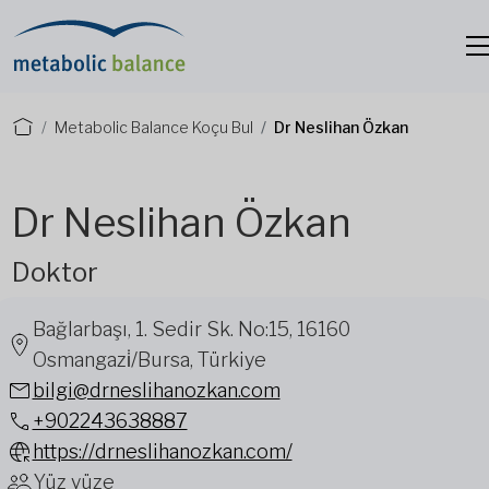
Metabolic Balance Koçu Bul
Dr Neslihan Özkan
Dr Neslihan Özkan
Doktor
Bağlarbaşı, 1. Sedir Sk. No:15, 16160
Osmangazi̇/Bursa, Türkiye
bilgi@drneslihanozkan.com
+902243638887
https://drneslihanozkan.com/
Yüz yüze