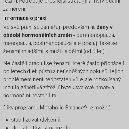
režim. Potřebuje přesnější strategii a individuální
zaměření.
Informace o praxi
Ve své praxi se zaměřuji především na
ženy v
období hormonálních změn
- perimenopauza,
menopauza, postmenopauza, ale pracuji také se
ženami mladšími, s muži i s dětmi (od 8 let).
Nejčastěji pracuji se ženami, které často přicházejí
po letech diet, půstů a neúspěšných pokusů. Jejich
problémem není nedostatek vůle, ale rozkolísaný
inzulin, zánětlivá zátěž, úbytek svalové hmoty a
hormonální nestabilita.
Díky programu Metabolic Balance® je možné:
stabilizovat glykémii
zlepšit citlivost na inzulin