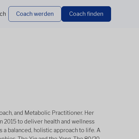
ich
Coach werden
Coach finden
 Coach, and Metabolic Practitioner. Her
n 2015 to deliver health and wellness
 balanced, holistic approach to life. A
phies. The Yin and the Yang. The 80/20