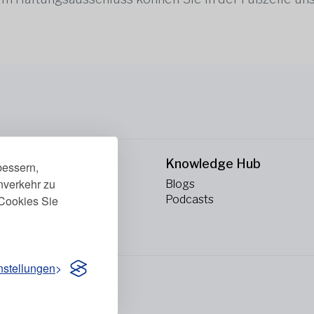
rnehmen
Knowledge Hub
bessern,
enverkehr zu
ns
Blogs
Cookies Sie
kt
Podcasts
nstellungen
vorbehalten.