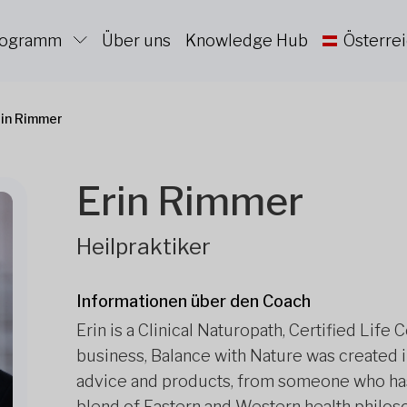
Programm
Über uns
Knowledge Hub
Österre
rin Rimmer
Erin Rimmer
Heilpraktiker
Informationen über den Coach
Erin is a Clinical Naturopath, Certified Life
business, Balance with Nature was created i
advice and products, from someone who has a
blend of Eastern and Western health philoso