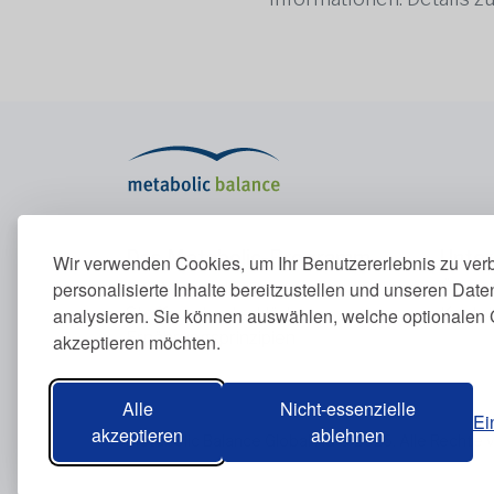
Das Metabolic-Programm
Unte
Wir verwenden Cookies, um Ihr Benutzererlebnis zu ver
personalisierte Inhalte bereitzustellen und unseren Dat
Das Metabolic-Programm
Über u
analysieren. Sie können auswählen, welche optionalen 
Stoffwechsel erklärt
Konta
Ernährungsprinzipien
akzeptieren möchten.
Blutwerte
Alle
Nicht-essenzielle
Ei
akzeptieren
ablehnen
Metabolic Balance Global AG © 2026. Alle Rechte 