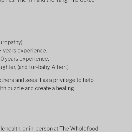
uropathy).
0+ years experience.
20 years experience.
ghter, (and fur-baby, Albert).
thers and sees it as a privilege to help
th puzzle and create a healing
telehealth, or in-person at The Wholefood