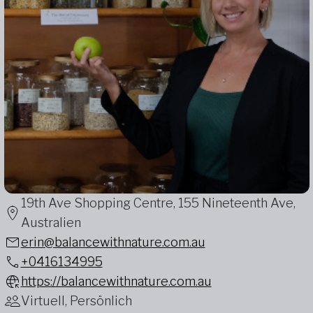
19th Ave Shopping Centre, 155 Nineteenth Ave,
Australien
erin@balancewithnature.com.au
+0416134995
https://balancewithnature.com.au
Virtuell, Persönlich