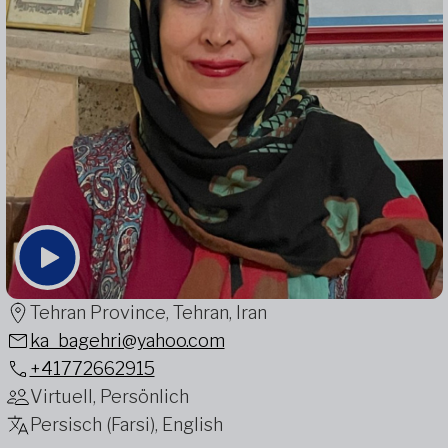
Tehran Province, Tehran, Iran
ka_bagehri@yahoo.com
+41772662915
Virtuell, Persönlich
Persisch (Farsi), English