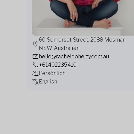
60 Somerset Street, 2088 Mosman
NSW, Australien
hello@racheldoherty.com.au
+61402235410
Persönlich
English