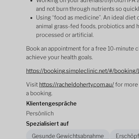
Working on your adrenals/thyroid/HPA ax
and not burn through nutrients so quickl
Using “food as medicine”. An ideal diet 
animal grass-fed foods, probiotics and h
processed or artificial.
Book an appointment for a free 10-minute ch
achieve your health goals.
https://booking.simpleclinic.net/#/booking
Visit
https://racheldoherty.com.au/
for more 
a booking.
Klientengespräche
Persönlich
Spezialisiert auf
Gesunde Gewichtsabnahme
Erschöpf