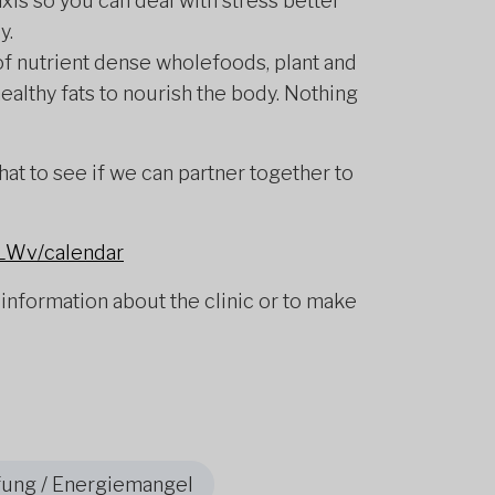
is so you can deal with stress better
y.
of nutrient dense wholefoods, plant and
ealthy fats to nourish the body. Nothing
at to see if we can partner together to
/LWv/calendar
information about the clinic or to make
ung / Energiemangel