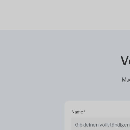
V
Mac
Name*