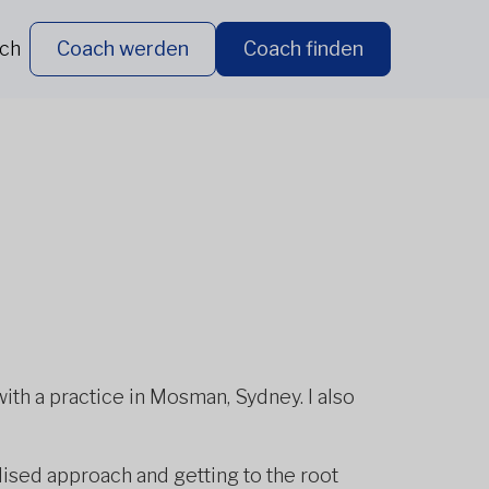
ich
Coach werden
Coach finden
 with a practice in Mosman, Sydney. I also
alised approach and getting to the root