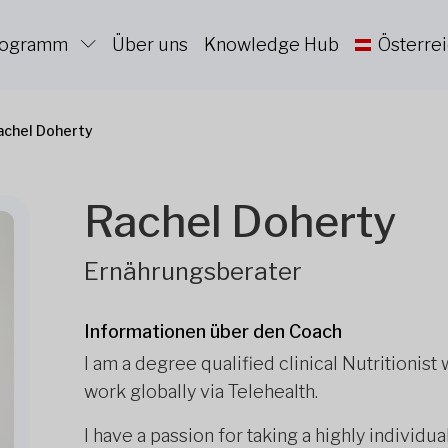
Programm
Über uns
Knowledge Hub
Österre
achel Doherty
Rachel Doherty
Ernährungsberater
Informationen über den Coach
I am a degree qualified clinical Nutritionist
work globally via Telehealth.
I have a passion for taking a highly individu