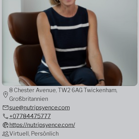
8 Chester Avenue, TW2 6AG Twickenham,
Großbritannien
sue@nutripsyence.com
+07784475777
https://nutripsyence.com/
Virtuell, Persönlich