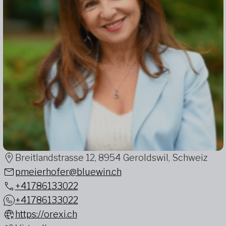
Breitlandstrasse 12, 8954 Geroldswil, Schweiz
pmeierhofer@bluewin.ch
+41786133022
+41786133022
https://orexi.ch