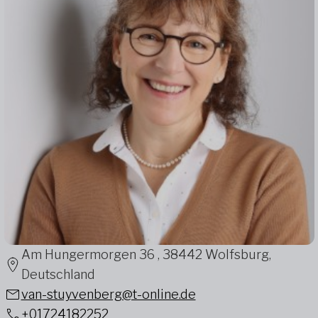
Am Hungermorgen 36 , 38442 Wolfsburg,
Deutschland
van-stuyvenberg@t-online.de
+01724182252