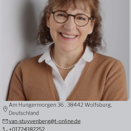
Am Hungermorgen 36 , 38442 Wolfsburg,
Deutschland
van-stuyvenberg@t-online.de
+01724182252