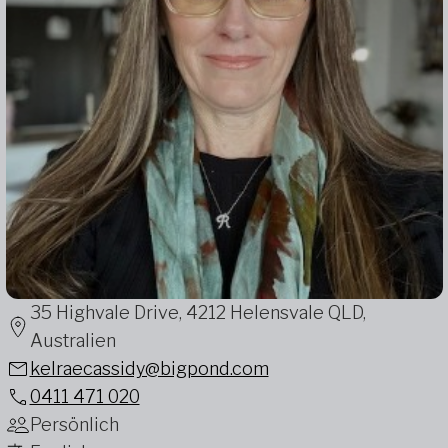
35 Highvale Drive, 4212 Helensvale QLD,
Australien
kelraecassidy@bigpond.com
0411 471 020
Persönlich