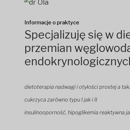
Informacje o praktyce
Specjalizuję się w di
przemian węglowod
endokrynologicznych
dietoterapia nadwagi i otyłości prostej​ a ta
cukrzyca zarówno typu I jak i II
insulinooporność, hipoglikemia reaktywna j