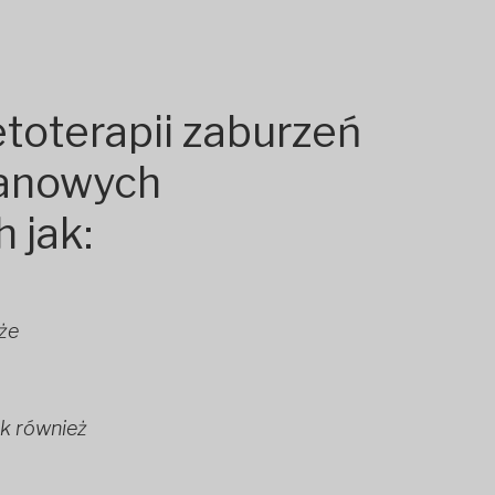
etoterapii zaburzeń
anowych
 jak:
kże
ak również