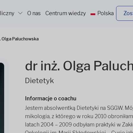
liczny
O nas
Centrum wiedzy
Polska
Zos
ż. Olga Paluchowska
dr inż. Olga Palu
Dietetyk
Informacje o coachu
Jestem absolwentką Dietetyki na SGGW. Mój
mikologia, z którego w roku 2010 obroniła
latach 2004 – 2009 odbyłam praktyki w Zak
Onkologii im. Marii Skłodowskiej – Curie jak