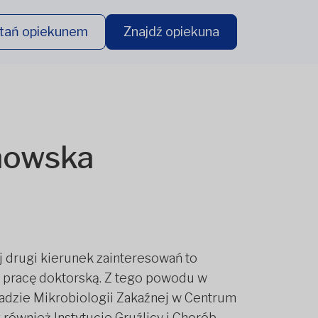
tań opiekunem
Znajdź opiekuna
chowska
 drugi kierunek zainteresowań to
m pracę doktorską. Z tego powodu w
ładzie Mikrobiologii Zakaźnej w Centrum
 również Instytucie Gruźlicy i Chorób