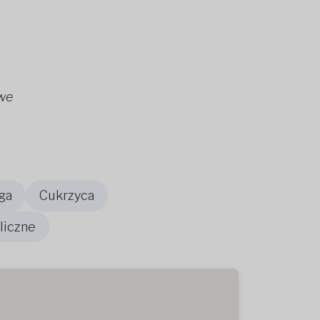
owe
ga
Cukrzyca
liczne