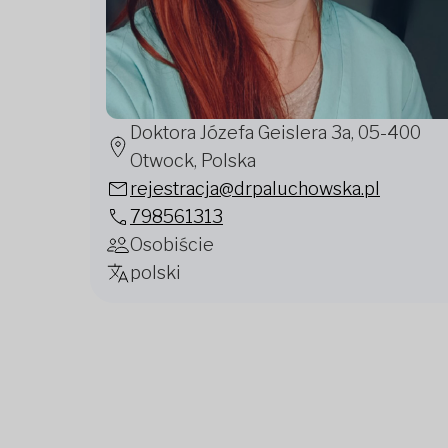
Doktora Józefa Geislera 3a, 05-400
Otwock, Polska
rejestracja@drpaluchowska.pl
798561313
Osobiście
polski