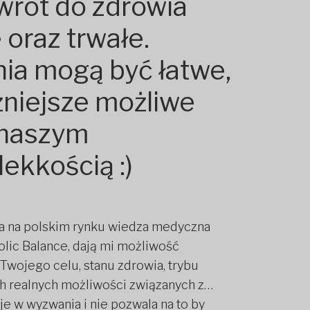
wrót do zdrowia
oraz trwałe.
ia mogą być łatwe,
ażniejsze możliwe
 naszym
lekkością :)
wa na polskim rynku wiedza medyczna
lic Balance, dają mi możliwość
wojego celu, stanu zdrowia, trybu
ich realnych możliwości związanych z…
je w wyzwania i nie pozwala na to by