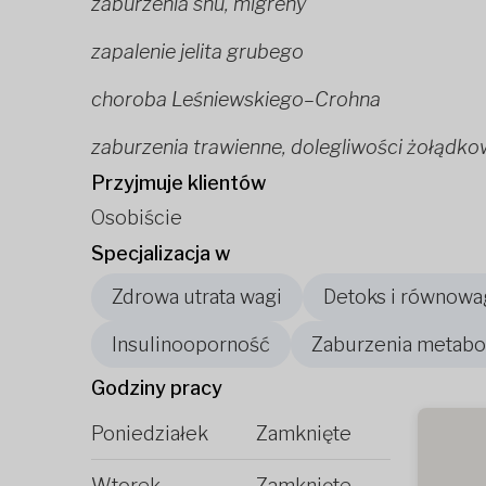
zaburzenia snu, migreny
zapalenie jelita grubego
choroba Leśniewskiego–Crohna
zaburzenia trawienne, dolegliwości żołądk
Przyjmuje klientów
Osobiście
Specjalizacja w
Zdrowa utrata wagi
Detoks i równowa
Insulinooporność
Zaburzenia metabo
Godziny pracy
Poniedziałek
Zamknięte
Wtorek
Zamknięte