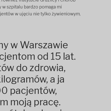
y w szpitalu bardzo pomaga mi
entów w ujęciu nie tylko żywieniowym,
czny w Warszawie
jentom od 15 lat.
tów do zdrowia,
ilogramów, a ja
0 pacjentów,
am moją pracę.