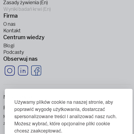
Zasady żywienia (En)
Wyniki badań krwi (En)
Firma
O nas
Kontakt
Centrum wiedzy
Blogi
Podcasty
Obserwuj nas
Nota prawna
Używamy plików cookie na naszej stronie, aby
Polityka prywatności
poprawić wygodę użytkowania, dostarczać
spersonalizowane treści i analizować nasz ruch.
Metabolic Balance Global AG © 2026. Wszelkie prawa
Możesz wybrać, które opcjonalne pliki cookie
zastrzeżone.
chcesz zaakceptować.