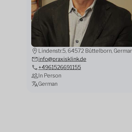
Lindenstr.5, 64572 Büttelborn, Germa
info@praxisklink.de
+4961526691155
In Person
German