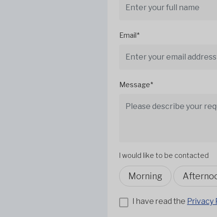
Email*
Message*
I would like to be contacted
Morning
Afterno
I have read the
Privacy 