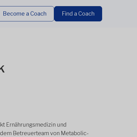
Become a Coach
Find a Coach
k
nkt Ernährungsmedizin und
1 dem Betreuerteam von Metabolic-