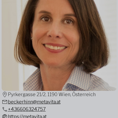
Pyrkergasse 21/2, 1190 Wien, Österreich
beckerhinn@metavita.at
+436606324757
https://metavita.at