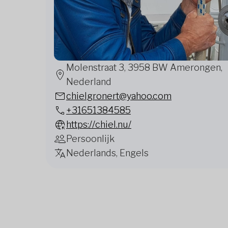
Molenstraat 3, 3958 BW Amerongen,
Nederland
chielgronert@yahoo.com
+31651384585
https://chiel.nu/
Persoonlijk
Nederlands, Engels