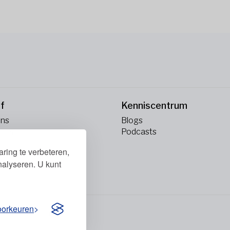
jf
Kenniscentrum
ons
Blogs
 ons
Podcasts
ring te verbeteren,
nalyseren. U kunt
oorkeuren
n voorbehouden.