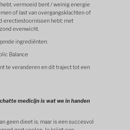
s hebt, vermoeid bent / weinig energie
emen of last van overgangsklachten of
 erectiestoornissen hebt; met
ezond evenwicht.
lgende ingrediënten:
olic Balance
 te veranderen en dit traject tot een
chatte medicijn is wat we in handen
an geen dieet is, maar is een succesvol
ezond gaat voelen. Je krijgt een