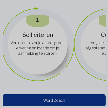
1
Solliciteren
Cu
Vertel ons over je achtergrond,
Volg de t
ervaring en locatie om je
afgestemd o
aanmelding te starten.
exp
Word Coach